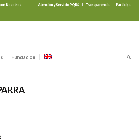
 con Nosotros
‎ ‎ ‎ ‎ ‎ ‎ ‎
Atención y Servicio PQRS
Transparencia
Participa
os
Fundación
 PARRA
s