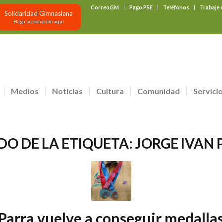
CorreoGM
Pago PSE
Teléfonos
Trabaje
Solidaridad Gimnasiana
Haga su donación aquí
Medios
Noticias
Cultura
Comunidad
Servici
DO DE LA ETIQUETA:
JORGE IVAN
Parra vuelve a conseguir medalla