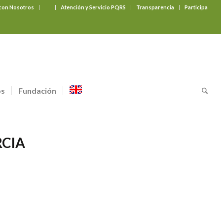
 con Nosotros
‎ ‎ ‎ ‎ ‎ ‎ ‎
Atención y Servicio PQRS
Transparencia
Participa
os
Fundación
RCIA