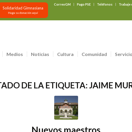
CorreoGM
Pago PSE
Teléfonos
Trabaje
Solidaridad Gimnasiana
Haga su donación aquí
Medios
Noticias
Cultura
Comunidad
Servici
TADO DE LA ETIQUETA:
JAIME MU
Nuevos maestros