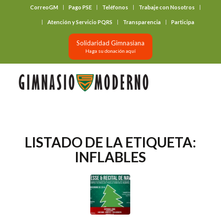
CorreoGM
Pago PSE
Teléfonos
Trabaje con Nosotros
‎ ‎ ‎ ‎ ‎ ‎ ‎
Atención y Servicio PQRS
Transparencia
Participa
Solidaridad Gimnasiana
Haga su donación aquí
LISTADO DE LA ETIQUETA:
INFLABLES