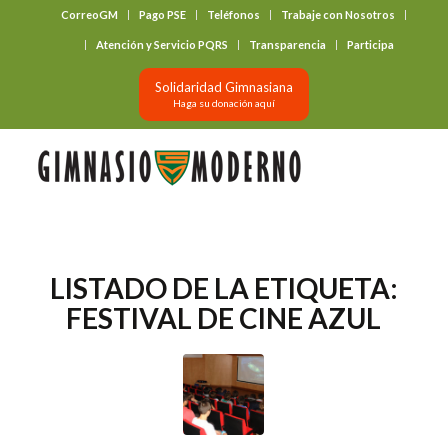
CorreoGM
Pago PSE
Teléfonos
Trabaje con Nosotros
‎ ‎ ‎ ‎ ‎ ‎ ‎
Atención y Servicio PQRS
Transparencia
Participa
Solidaridad Gimnasiana
Haga su donación aquí
LISTADO DE LA ETIQUETA:
FESTIVAL DE CINE AZUL