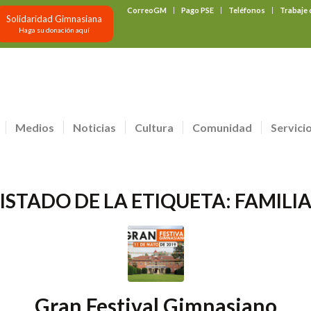
CorreoGM
Pago PSE
Teléfonos
Trabaje
Solidaridad Gimnasiana
Haga su donación aquí
Medios
Noticias
Cultura
Comunidad
Servici
ISTADO DE LA ETIQUETA:
FAMILIA
Gran Festival Gimnasiano