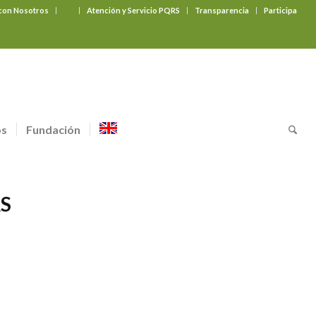
 con Nosotros
‎ ‎ ‎ ‎ ‎ ‎ ‎
Atención y Servicio PQRS
Transparencia
Participa
os
Fundación
S