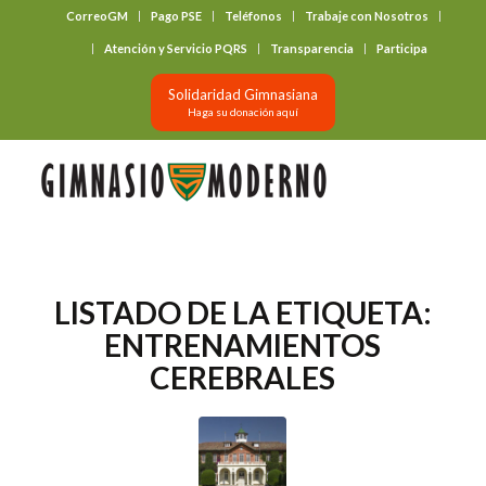
CorreoGM
Pago PSE
Teléfonos
Trabaje con Nosotros
‎ ‎ ‎ ‎ ‎ ‎ ‎
Atención y Servicio PQRS
Transparencia
Participa
Solidaridad Gimnasiana
Haga su donación aquí
LISTADO DE LA ETIQUETA:
ENTRENAMIENTOS
CEREBRALES