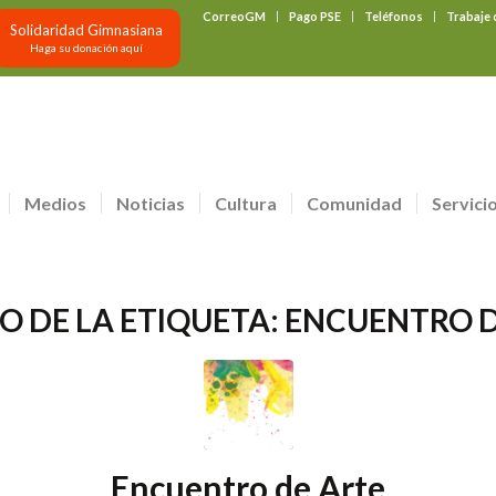
CorreoGM
Pago PSE
Teléfonos
Trabaje
Solidaridad Gimnasiana
Haga su donación aquí
Medios
Noticias
Cultura
Comunidad
Servici
O DE LA ETIQUETA:
ENCUENTRO D
Encuentro de Arte