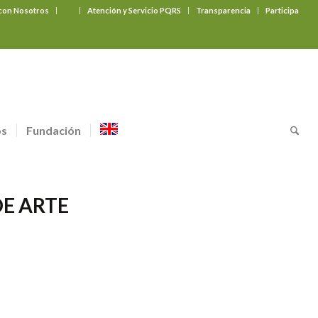
 con Nosotros
‎ ‎ ‎ ‎ ‎ ‎ ‎
Atención y Servicio PQRS
Transparencia
Participa
os
Fundación
E ARTE