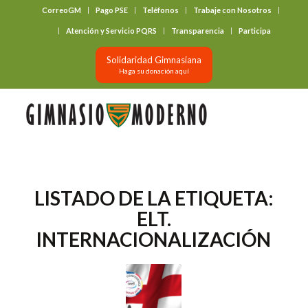
CorreoGM
Pago PSE
Teléfonos
Trabaje con Nosotros
‎ ‎ ‎ ‎ ‎ ‎ ‎
Atención y Servicio PQRS
Transparencia
Participa
Solidaridad Gimnasiana
Haga su donación aquí
LISTADO DE LA ETIQUETA:
ELT.
INTERNACIONALIZACIÓN