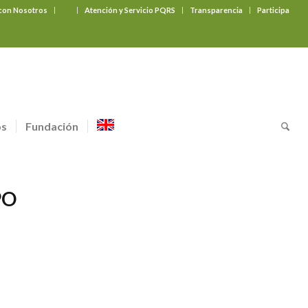
 con Nosotros
‎ ‎ ‎ ‎ ‎ ‎ ‎
Atención y Servicio PQRS
Transparencia
Participa
os
Fundación
PO