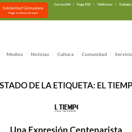
CorreoGM
Pago PSE
Teléfonos
Trabaje
Solidaridad Gimnasiana
Haga su donación aquí
Medios
Noticias
Cultura
Comunidad
Servici
ISTADO DE LA ETIQUETA:
EL TIEM
Una Expresión Centenarista