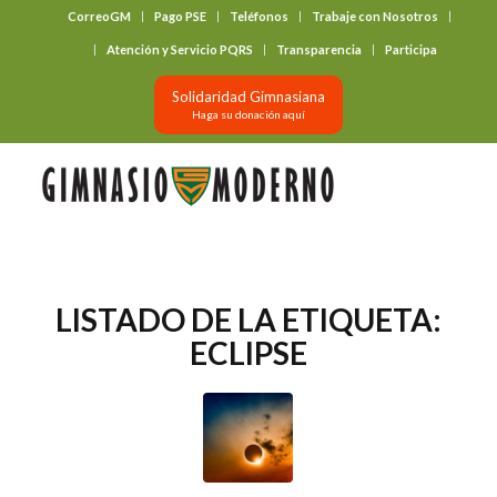
CorreoGM
Pago PSE
Teléfonos
Trabaje con Nosotros
‎ ‎ ‎ ‎ ‎ ‎ ‎
Atención y Servicio PQRS
Transparencia
Participa
Solidaridad Gimnasiana
Haga su donación aquí
LISTADO DE LA ETIQUETA:
ECLIPSE