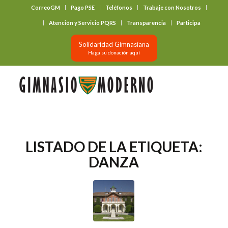
CorreoGM
Pago PSE
Teléfonos
Trabaje con Nosotros
‎ ‎ ‎ ‎ ‎ ‎ ‎
Atención y Servicio PQRS
Transparencia
Participa
Solidaridad Gimnasiana
Haga su donación aquí
LISTADO DE LA ETIQUETA:
DANZA