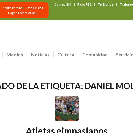
CorreoGM
Pago PSE
Teléfonos
Trabaje
Solidaridad Gimnasiana
Haga su donación aquí
Medios
Noticias
Cultura
Comunidad
Servici
ADO DE LA ETIQUETA:
DANIEL MO
Atletas gimnasianos