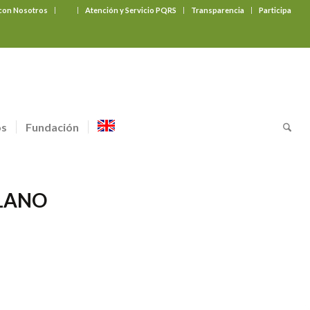
 con Nosotros
‎ ‎ ‎ ‎ ‎ ‎ ‎
Atención y Servicio PQRS
Transparencia
Participa
os
Fundación
LANO