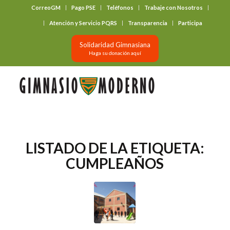
CorreoGM
Pago PSE
Teléfonos
Trabaje con Nosotros
‎ ‎ ‎ ‎ ‎ ‎ ‎
Atención y Servicio PQRS
Transparencia
Participa
Solidaridad Gimnasiana
Haga su donación aquí
LISTADO DE LA ETIQUETA:
CUMPLEAÑOS