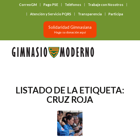
CorreoGM
Pago PSE
Teléfonos
Trabaje con Nosotros
‎ ‎ ‎ ‎ ‎ ‎ ‎
Atención y Servicio PQRS
Transparencia
Participa
Solidaridad Gimnasiana
Haga su donación aquí
LISTADO DE LA ETIQUETA:
CRUZ ROJA