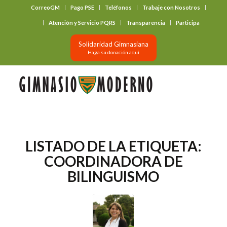
CorreoGM
Pago PSE
Teléfonos
Trabaje con Nosotros
‎ ‎ ‎ ‎ ‎ ‎ ‎
Atención y Servicio PQRS
Transparencia
Participa
Solidaridad Gimnasiana
Haga su donación aquí
LISTADO DE LA ETIQUETA:
COORDINADORA DE
BILINGUISMO