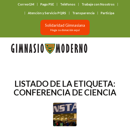
CorreoGM
Pago PSE
Teléfonos
Trabaje con Nosotros
‎ ‎ ‎ ‎ ‎ ‎ ‎
Atención y Servicio PQRS
Transparencia
Participa
Solidaridad Gimnasiana
Haga su donación aquí
LISTADO DE LA ETIQUETA:
CONFERENCIA DE CIENCIA