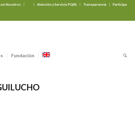
 con Nosotros
‎ ‎ ‎ ‎ ‎ ‎ ‎
Atención y Servicio PQRS
Transparencia
Participa
os
Fundación
AGUILUCHO