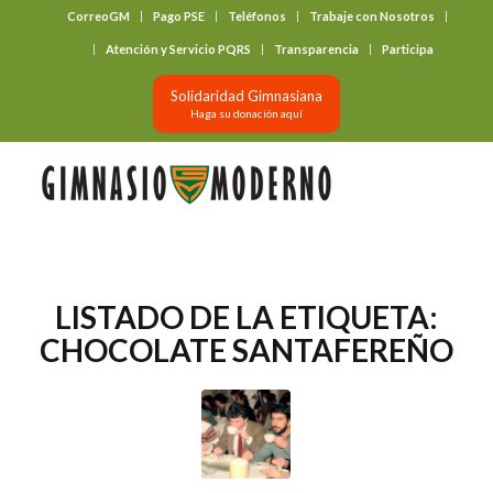
CorreoGM
Pago PSE
Teléfonos
Trabaje con Nosotros
‎ ‎ ‎ ‎ ‎ ‎ ‎
Atención y Servicio PQRS
Transparencia
Participa
Solidaridad Gimnasiana
Haga su donación aquí
LISTADO DE LA ETIQUETA:
CHOCOLATE SANTAFEREÑO