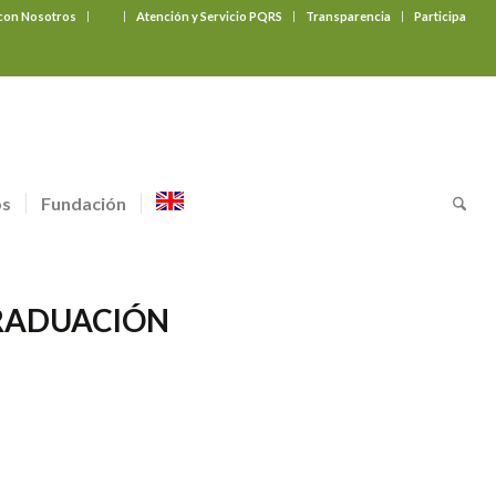
 con Nosotros
‎ ‎ ‎ ‎ ‎ ‎ ‎
Atención y Servicio PQRS
Transparencia
Participa
os
Fundación
RADUACIÓN