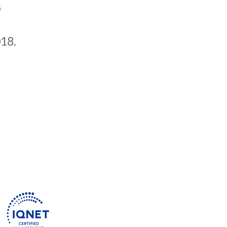
s
018.