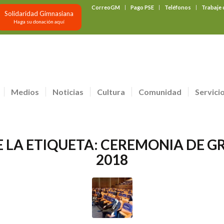
CorreoGM
Pago PSE
Teléfonos
Trabaje
Solidaridad Gimnasiana
Haga su donación aquí
Medios
Noticias
Cultura
Comunidad
Servici
E LA ETIQUETA:
CEREMONIA DE G
2018