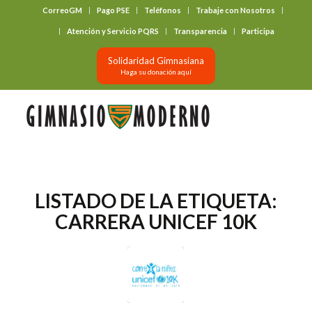
CorreoGM
Pago PSE
Teléfonos
Trabaje con Nosotros
‎ ‎ ‎ ‎ ‎ ‎ ‎
Atención y Servicio PQRS
Transparencia
Participa
Solidaridad Gimnasiana
Haga su donación aquí
LISTADO DE LA ETIQUETA:
CARRERA UNICEF 10K