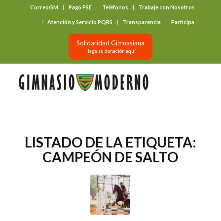
CorreoGM
Pago PSE
Teléfonos
Trabaje con Nosotros
‎ ‎ ‎ ‎ ‎ ‎ ‎
Atención y Servicio PQRS
Transparencia
Participa
Solidaridad Gimnasiana
Haga su donación aquí
LISTADO DE LA ETIQUETA:
CAMPEÓN DE SALTO