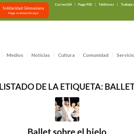
CorreoGM
Pago PSE
Teléfonos
Trabaje
Solidaridad Gimnasiana
Haga su donación aquí
Medios
Noticias
Cultura
Comunidad
Servici
LISTADO DE LA ETIQUETA:
BALLE
Ballet sobre el hielo