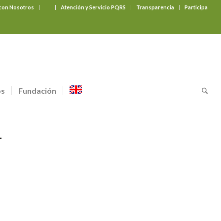
 con Nosotros
‎ ‎ ‎ ‎ ‎ ‎ ‎
Atención y Servicio PQRS
Transparencia
Participa
os
Fundación
T