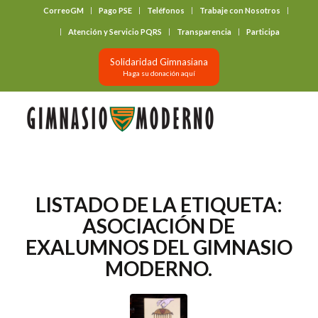
CorreoGM
Pago PSE
Teléfonos
Trabaje con Nosotros
‎ ‎ ‎ ‎ ‎ ‎ ‎
Atención y Servicio PQRS
Transparencia
Participa
Solidaridad Gimnasiana
Haga su donación aquí
LISTADO DE LA ETIQUETA:
ASOCIACIÓN DE
EXALUMNOS DEL GIMNASIO
MODERNO.