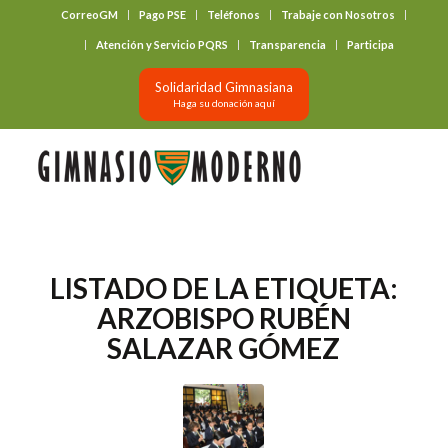
CorreoGM
Pago PSE
Teléfonos
Trabaje con Nosotros
‎ ‎ ‎ ‎ ‎ ‎ ‎
Atención y Servicio PQRS
Transparencia
Participa
Solidaridad Gimnasiana
Haga su donación aquí
LISTADO DE LA ETIQUETA:
ARZOBISPO RUBÉN
SALAZAR GÓMEZ