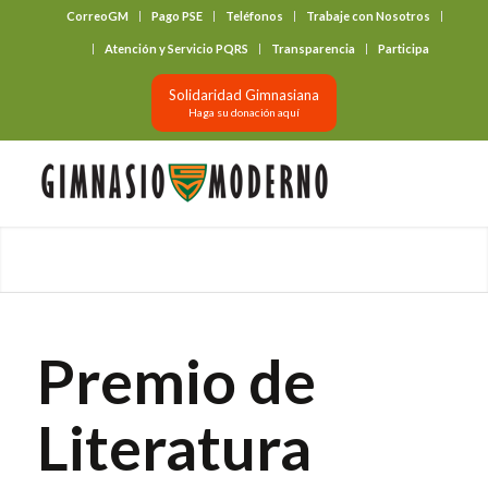
CorreoGM
Pago PSE
Teléfonos
Trabaje con Nosotros
‎ ‎ ‎ ‎ ‎ ‎ ‎
Atención y Servicio PQRS
Transparencia
Participa
Solidaridad Gimnasiana
Haga su donación aquí
Premio de
Literatura