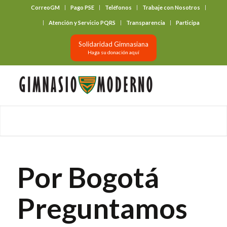
CorreoGM
Pago PSE
Teléfonos
Trabaje con Nosotros
‎ ‎ ‎ ‎ ‎ ‎ ‎
Atención y Servicio PQRS
Transparencia
Participa
Solidaridad Gimnasiana
Haga su donación aquí
Por Bogotá
Preguntamos