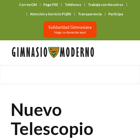
CorreoGM
Pago PSE
Teléfonos
Trabaje con Nosotros
‎ ‎ ‎ ‎ ‎ ‎ ‎
Atención y Servicio PQRS
Transparencia
Participa
Solidaridad Gimnasiana
Haga su donación aquí
Nuevo
Telescopio