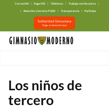
CorreoGM
Pago PSE
Teléfonos
Trabaje con Nosotros
‎ ‎ ‎ ‎ ‎ ‎ ‎
Atención y Servicio PQRS
Transparencia
Participa
Solidaridad Gimnasiana
Haga su donación aquí
Los niños de
tercero