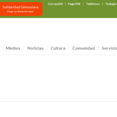
CorreoGM
Pago PSE
Teléfonos
Trabaje
Solidaridad Gimnasiana
Haga su donación aquí
Medios
Noticias
Cultura
Comunidad
Servici