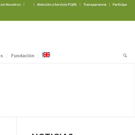
 con Nosotros
‎ ‎ ‎ ‎ ‎ ‎ ‎
Atención y Servicio PQRS
Transparencia
Participa
os
Fundación