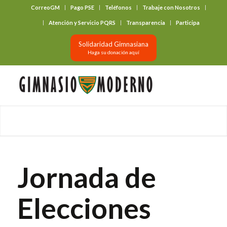
CorreoGM
Pago PSE
Teléfonos
Trabaje con Nosotros
‎ ‎ ‎ ‎ ‎ ‎ ‎
Atención y Servicio PQRS
Transparencia
Participa
Solidaridad Gimnasiana
Haga su donación aquí
Jornada de
Elecciones