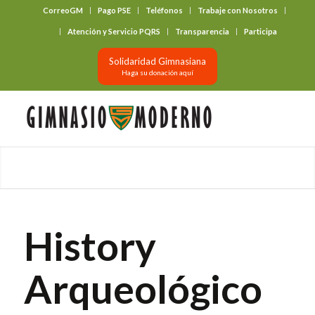
CorreoGM
Pago PSE
Teléfonos
Trabaje con Nosotros
‎ ‎ ‎ ‎ ‎ ‎ ‎
Atención y Servicio PQRS
Transparencia
Participa
Solidaridad Gimnasiana
Haga su donación aquí
History
Arqueológico