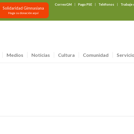
CorreoGM
Pago PSE
Teléfonos
Trabaje
Solidaridad Gimnasiana
Haga su donación aquí
Medios
Noticias
Cultura
Comunidad
Servici