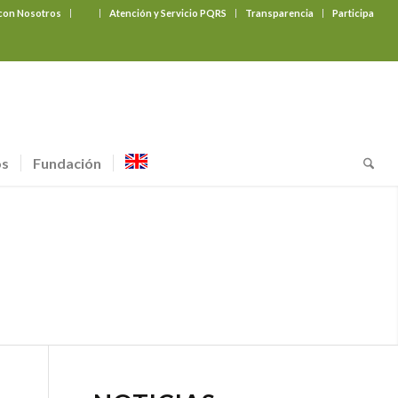
 con Nosotros
‎ ‎ ‎ ‎ ‎ ‎ ‎
Atención y Servicio PQRS
Transparencia
Participa
os
Fundación