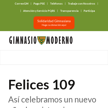
CorreoGM
Pago PSE
Teléfonos
Trabaje con Nosotros
‎ ‎ ‎ ‎ ‎ ‎ ‎
Atención y Servicio PQRS
Transparencia
Participa
Solidaridad Gimnasiana
Haga su donación aquí
Felices 109
Así celebramos un nuevo