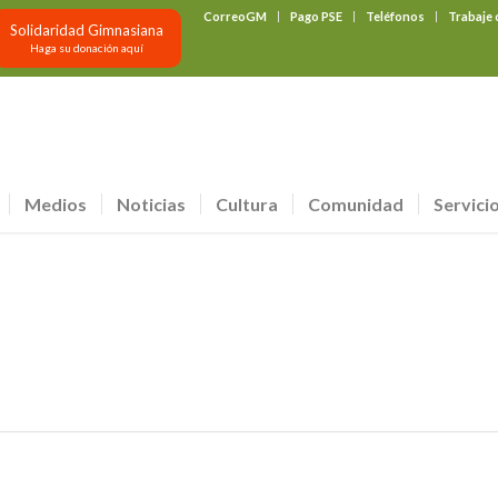
CorreoGM
Pago PSE
Teléfonos
Trabaje
Solidaridad Gimnasiana
Haga su donación aquí
Medios
Noticias
Cultura
Comunidad
Servici