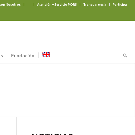
 con Nosotros
‎ ‎ ‎ ‎ ‎ ‎ ‎
Atención y Servicio PQRS
Transparencia
Participa
os
Fundación