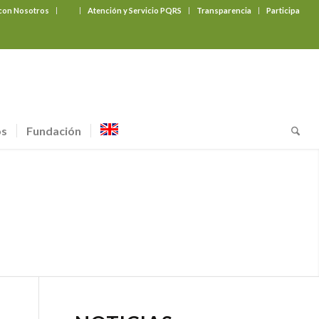
 con Nosotros
‎ ‎ ‎ ‎ ‎ ‎ ‎
Atención y Servicio PQRS
Transparencia
Participa
os
Fundación