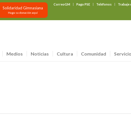
CorreoGM
Pago PSE
Teléfonos
Trabaje
Solidaridad Gimnasiana
Haga su donación aquí
Medios
Noticias
Cultura
Comunidad
Servici