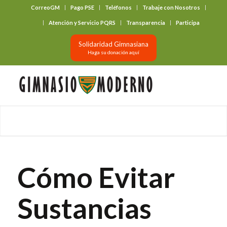
CorreoGM
Pago PSE
Teléfonos
Trabaje con Nosotros
‎ ‎ ‎ ‎ ‎ ‎ ‎
Atención y Servicio PQRS
Transparencia
Participa
Solidaridad Gimnasiana
Haga su donación aquí
Cómo Evitar
Sustancias