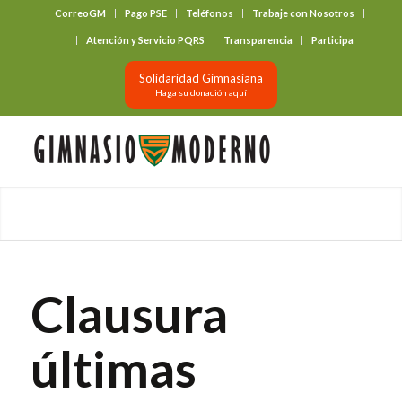
CorreoGM
Pago PSE
Teléfonos
Trabaje con Nosotros
‎ ‎ ‎ ‎ ‎ ‎ ‎
Atención y Servicio PQRS
Transparencia
Participa
Solidaridad Gimnasiana
Haga su donación aquí
Clausura
últimas