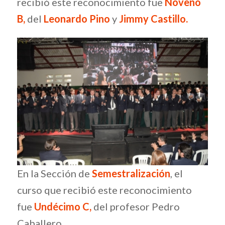
recibió este reconocimiento fue
Noveno
B,
del
Leonardo Pino
y
Jimmy Castillo.
En la Sección de
Semestralización
, el
curso que recibió este reconocimiento
fue
Undécimo C,
del profesor Pedro
Caballero.