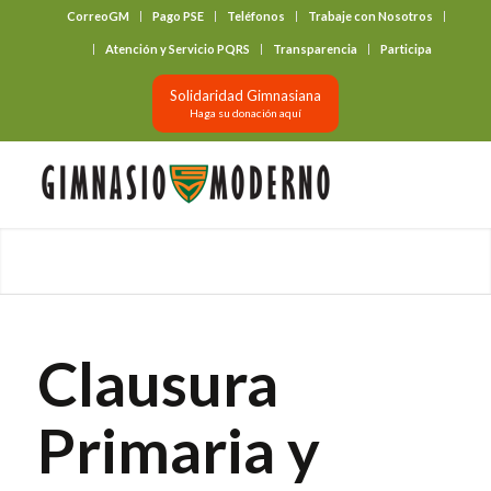
CorreoGM
Pago PSE
Teléfonos
Trabaje con Nosotros
‎ ‎ ‎ ‎ ‎ ‎ ‎
Atención y Servicio PQRS
Transparencia
Participa
Solidaridad Gimnasiana
Haga su donación aquí
Clausura
Primaria y