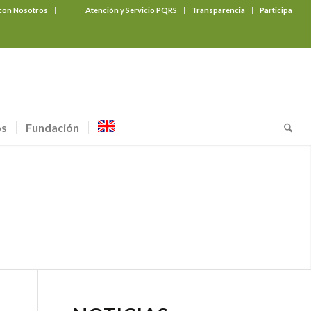
 con Nosotros
‎ ‎ ‎ ‎ ‎ ‎ ‎
Atención y Servicio PQRS
Transparencia
Participa
os
Fundación