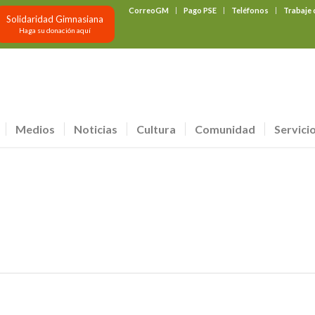
CorreoGM
Pago PSE
Teléfonos
Trabaje
Solidaridad Gimnasiana
Haga su donación aquí
Medios
Noticias
Cultura
Comunidad
Servici