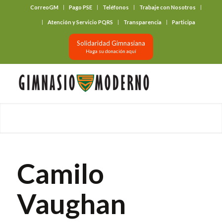
CorreoGM
Pago PSE
Teléfonos
Trabaje con Nosotros
‎ ‎ ‎ ‎ ‎ ‎ ‎
Atención y Servicio PQRS
Transparencia
Participa
Solidaridad Gimnasiana
Haga su donación aquí
Camilo
Vaughan