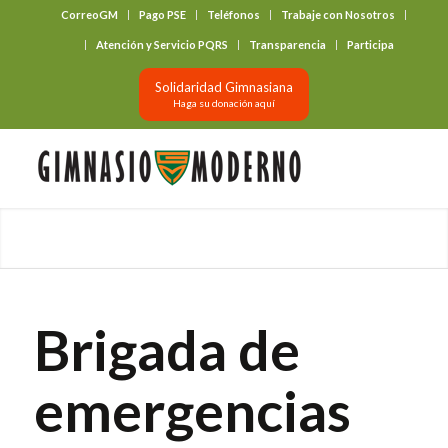
CorreoGM
Pago PSE
Teléfonos
Trabaje con Nosotros
‎ ‎ ‎ ‎ ‎ ‎ ‎
Atención y Servicio PQRS
Transparencia
Participa
Solidaridad Gimnasiana
Haga su donación aquí
Brigada de
emergencias