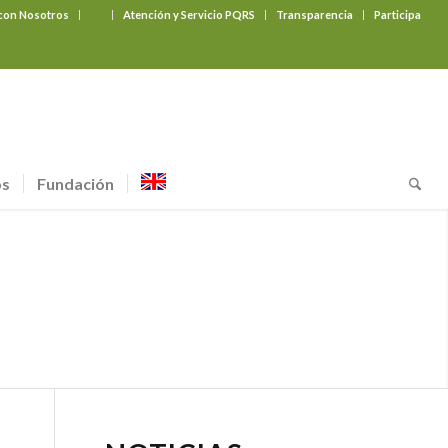
 con Nosotros
‎ ‎ ‎ ‎ ‎ ‎ ‎
Atención y Servicio PQRS
Transparencia
Participa
os
Fundación