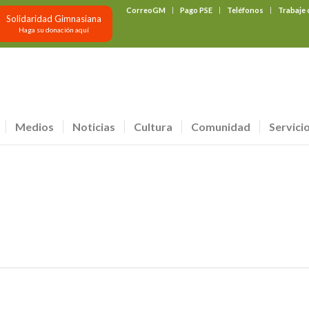
CorreoGM
Pago PSE
Teléfonos
Trabaje
Solidaridad Gimnasiana
Haga su donación aquí
Medios
Noticias
Cultura
Comunidad
Servici