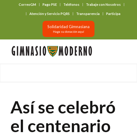
CorreoGM
Pago PSE
Teléfonos
Trabaje con Nosotros
‎ ‎ ‎ ‎ ‎ ‎ ‎
Atención y Servicio PQRS
Transparencia
Participa
Solidaridad Gimnasiana
Haga su donación aquí
Así se celebró
el centenario