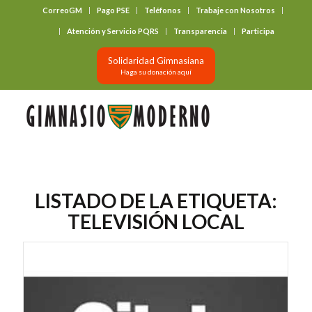
CorreoGM
Pago PSE
Teléfonos
Trabaje con Nosotros
‎ ‎ ‎ ‎ ‎ ‎ ‎
Atención y Servicio PQRS
Transparencia
Participa
Solidaridad Gimnasiana
Haga su donación aquí
LISTADO DE LA ETIQUETA:
TELEVISIÓN LOCAL