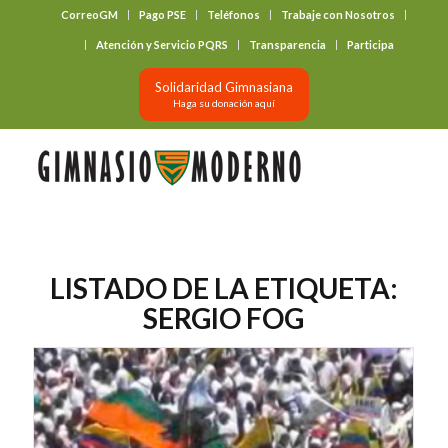
CorreoGM
Pago PSE
Teléfonos
Trabaje con Nosotros
‎ ‎ ‎ ‎ ‎ ‎ ‎
Atención y Servicio PQRS
Transparencia
Participa
Solidaridad Gimnasiana
Haga su donación aquí
LISTADO DE LA ETIQUETA:
SERGIO FOG