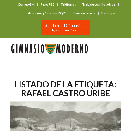
CorreoGM
Pago PSE
Teléfonos
Trabaje con Nosotros
‎ ‎ ‎ ‎ ‎ ‎ ‎
Atención y Servicio PQRS
Transparencia
Participa
Solidaridad Gimnasiana
Haga su donación aquí
LISTADO DE LA ETIQUETA:
RAFAEL CASTRO URIBE