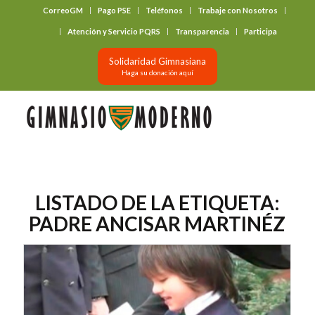
CorreoGM
Pago PSE
Teléfonos
Trabaje con Nosotros
‎ ‎ ‎ ‎ ‎ ‎ ‎
Atención y Servicio PQRS
Transparencia
Participa
Solidaridad Gimnasiana
Haga su donación aquí
LISTADO DE LA ETIQUETA:
PADRE ANCISAR MARTINÉZ