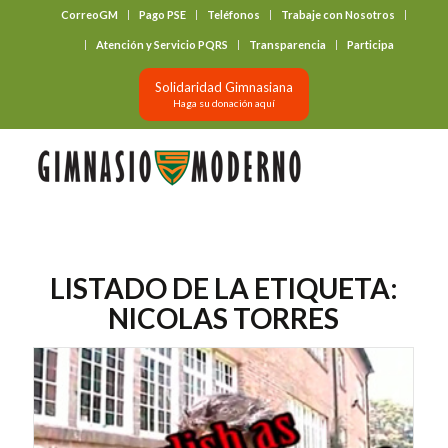
CorreoGM
Pago PSE
Teléfonos
Trabaje con Nosotros
‎ ‎ ‎ ‎ ‎ ‎ ‎
Atención y Servicio PQRS
Transparencia
Participa
Solidaridad Gimnasiana
Haga su donación aquí
LISTADO DE LA ETIQUETA:
NICOLAS TORRES