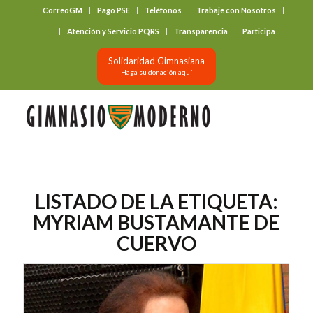
CorreoGM
Pago PSE
Teléfonos
Trabaje con Nosotros
‎ ‎ ‎ ‎ ‎ ‎ ‎
Atención y Servicio PQRS
Transparencia
Participa
Solidaridad Gimnasiana
Haga su donación aquí
LISTADO DE LA ETIQUETA:
MYRIAM BUSTAMANTE DE
CUERVO