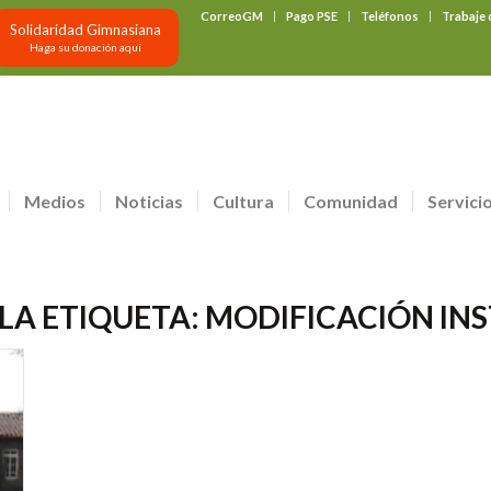
CorreoGM
Pago PSE
Teléfonos
Trabaje
Solidaridad Gimnasiana
Haga su donación aquí
Medios
Noticias
Cultura
Comunidad
Servici
 LA ETIQUETA:
MODIFICACIÓN IN