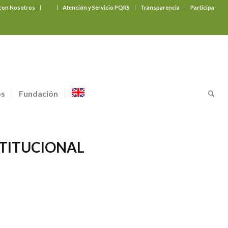
 con Nosotros
‎ ‎ ‎ ‎ ‎ ‎ ‎
Atención y Servicio PQRS
Transparencia
Participa
os
Fundación
STITUCIONAL